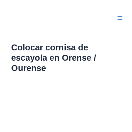
Ir
Main
al
Men
contenido
Colocar cornisa de
escayola en Orense /
Ourense