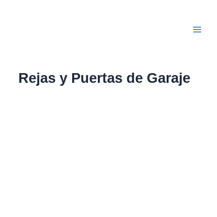
Ir
Main
al
Men
contenido
Rejas y Puertas de Garaje