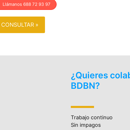
lámanos 688 72 93 97
CONSULTAR »
¿Quieres cola
BDBN?
Trabajo continuo
Sin impagos