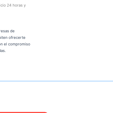
icio 24 horas y
resas de
iten ofrecerte
on el compromiso
das.