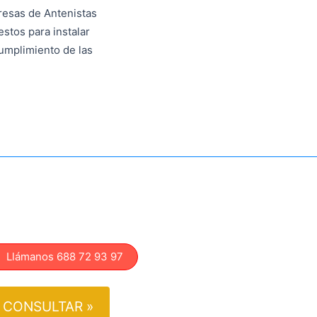
resas de Antenistas
stos para instalar
umplimiento de las
lámanos 688 72 93 97
CONSULTAR »