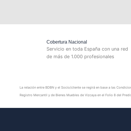
Cobertura Nacional
Servicio en toda España con una red
de más de 1.000 profesionales
La relación entre BDBN y el Socio/cliente se regirá en base a las Condicio
Registro Mercantil y de Bienes Muebles de Vizcaya en el Folio 8 del Pr