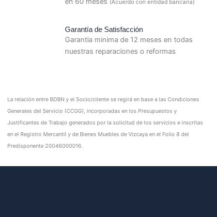
en 60 meses
(Acuerdo con entidad bancaria)
Garantía de Satisfacción
Garantia minima de 12 meses en todas
nuestras reparaciones o reformas
La relación entre BDBN y el Socio/cliente se regirá en base a las Condiciones
Generales del Servicio (CCGG), incorporadas en los Presupuestos y
Justificantes de Trabajo generados por la solicitud de los servicios e inscritas
en el Registro Mercantil y de Bienes Muebles de Vizcaya en el Folio 8 del
Predisponente 20046000016.