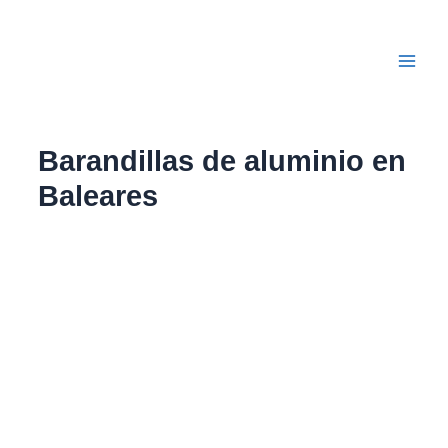
Ir
Main
al
Men
contenido
Barandillas de aluminio en
Baleares