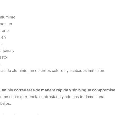
 aluminio
anos un
éfono
s en
os
ficina y
esto
s
mas de aluminio, en distintos colores y acabados imitación
aluminio correderas de manera rápida y sin ningún compromis
uentan con experiencia contrastada y además te damos una
bajos.