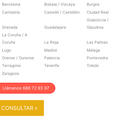
Barcelona
Bizkaia / Vizcaya
Burgos
Cantabria
Castelló / Castellón
Ciudad Real
Guipúzcoa /
Granada
Guadalajara
Gipuzkoa
La Coruña / A
Coruña
La Rioja
Las Palmas
Lugo
Madrid
Málaga
Orense / Ourense
Palencia
Pontevedra
Tarragona
Tenerife
Toledo
Zaragoza
lámanos 688 72 93 97
CONSULTAR »