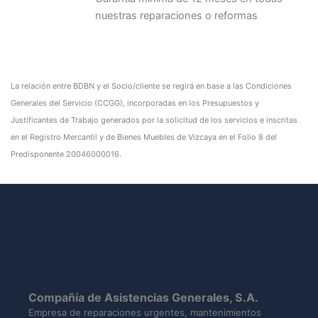
nuestras reparaciones o reformas
La relación entre BDBN y el Socio/cliente se regirá en base a las Condiciones
Generales del Servicio (CCGG), incorporadas en los Presupuestos y
Justificantes de Trabajo generados por la solicitud de los servicios e inscritas
en el Registro Mercantil y de Bienes Muebles de Vizcaya en el Folio 8 del
Predisponente 20046000016.
Compañía de Asistencias Generales, S.A.
Empresa de reparaciones urgentes, mantenimientos