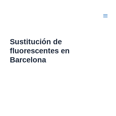
Ir
Main
al
Men
contenido
Sustitución de
fluorescentes en
Barcelona