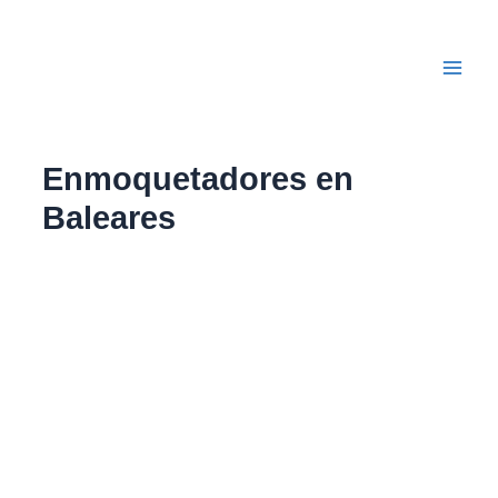
Ir
Main
al
Men
contenido
Enmoquetadores en
Baleares