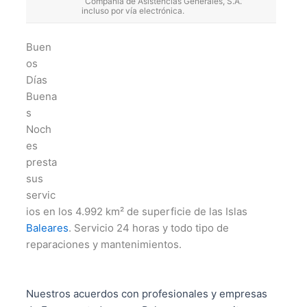
“Compañía de Asistencias Generales, S.A.”
incluso por vía electrónica.
Buen
os
Días
Buena
s
Noch
es
presta
sus
servic
ios en los 4.992 km² de superficie de las Islas
Baleares
. Servicio 24 horas y todo tipo de
reparaciones y mantenimientos.
Nuestros acuerdos con profesionales y empresas