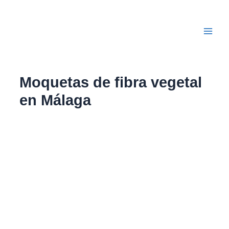
Ir
Main
al
Men
contenido
Moquetas de fibra vegetal
en Málaga