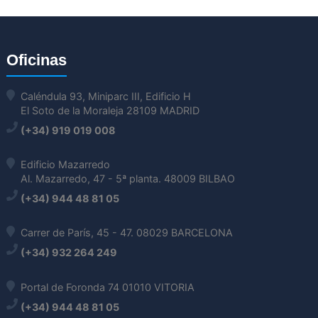
Oficinas
Caléndula 93, Miniparc III, Edificio H
El Soto de la Moraleja 28109 MADRID
(+34) 919 019 008
Edificio Mazarredo
Al. Mazarredo, 47 - 5ª planta. 48009 BILBAO
(+34) 944 48 81 05
Carrer de París, 45 - 47. 08029 BARCELONA
(+34) 932 264 249
Portal de Foronda 74 01010 VITORIA
(+34) 944 48 81 05