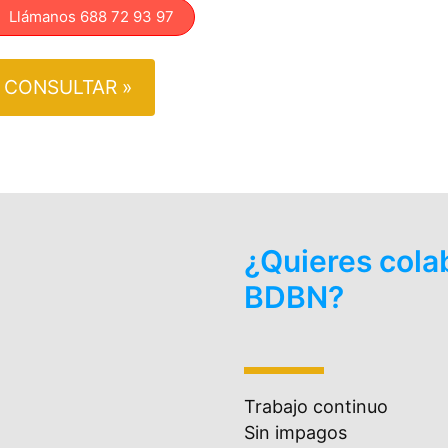
lámanos 688 72 93 97
CONSULTAR »
¿Quieres cola
BDBN?
Trabajo continuo
Sin impagos