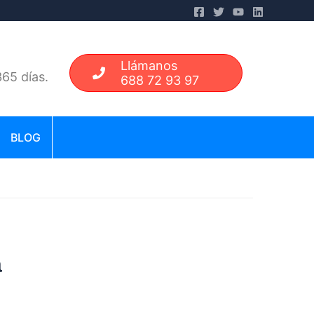
Llámanos
65 días.
688 72 93 97
BLOG
a