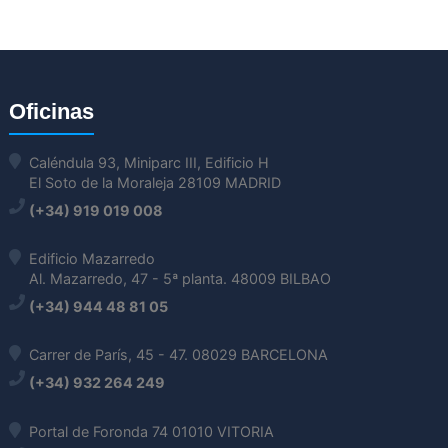
Oficinas
Caléndula 93, Miniparc III, Edificio H
El Soto de la Moraleja 28109 MADRID
(+34) 919 019 008
Edificio Mazarredo
Al. Mazarredo, 47 - 5ª planta. 48009 BILBAO
(+34) 944 48 81 05
Carrer de París, 45 - 47. 08029 BARCELONA
(+34) 932 264 249
Portal de Foronda 74 01010 VITORIA