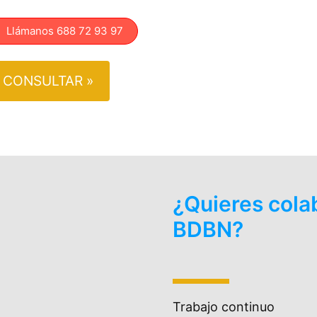
lámanos 688 72 93 97
CONSULTAR »
¿Quieres cola
BDBN?
Trabajo continuo