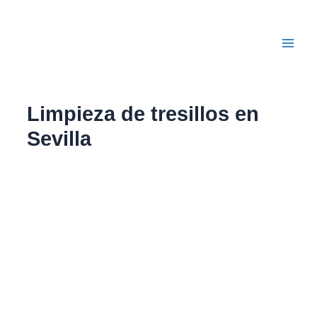
Ir
Main
al
Men
contenido
Limpieza de tresillos en
Sevilla