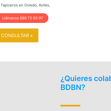
Tapiceros en Oviedo, Avilés,
lámanos 688 72 93 97
CONSULTAR »
¿Quieres cola
BDBN?