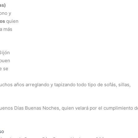
as)
fono y
ros
quien
ía más
Gijón
 buen
e se
chos años arreglando y tapizando todo tipo de sofás, sillas,
Buenos Días Buenas Noches, quien velará por el cumplimiento d
so