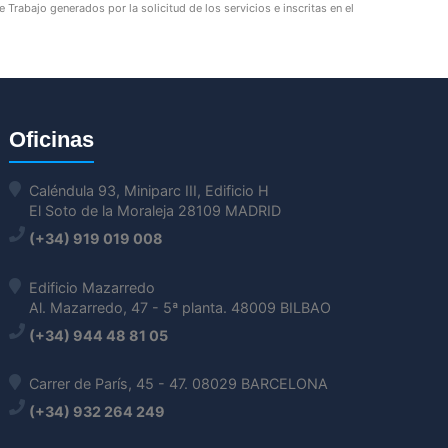
Trabajo generados por la solicitud de los servicios e inscritas en el
Oficinas
Caléndula 93, Miniparc III, Edificio H
El Soto de la Moraleja 28109 MADRID
(+34) 919 019 008
Edificio Mazarredo
Al. Mazarredo, 47 - 5ª planta. 48009 BILBAO
(+34) 944 48 81 05
Carrer de París, 45 - 47. 08029 BARCELONA
(+34) 932 264 249