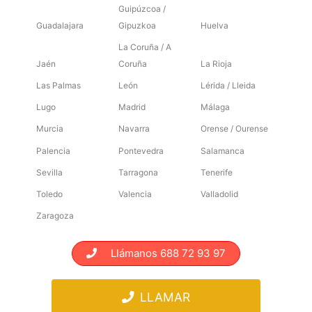
Guipúzcoa /
Guadalajara
Gipuzkoa
Huelva
La Coruña / A
Jaén
Coruña
La Rioja
Las Palmas
León
Lérida / Lleida
Lugo
Madrid
Málaga
Murcia
Navarra
Orense / Ourense
Palencia
Pontevedra
Salamanca
Sevilla
Tarragona
Tenerife
Toledo
Valencia
Valladolid
Zaragoza
Llámanos 688 72 93 97
LLAMAR