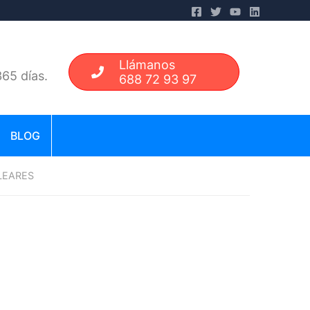
Llámanos
65 días.
688 72 93 97
BLOG
LEARES