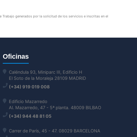
Trabajo generados por la solicitud de los servicios e inscritas en el
Oficinas
Caléndula 93, Miniparc III, Edificio H
El Soto de la Moraleja 28109 MADRID
(+34) 919 019 008
Edificio Mazarredo
Al. Mazarredo, 47 - 5ª planta. 48009 BILBAO
(+34) 944 48 81 05
Carrer de París, 45 - 47. 08029 BARCELONA