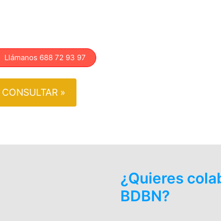
lámanos 688 72 93 97
CONSULTAR »
¿Quieres cola
BDBN?