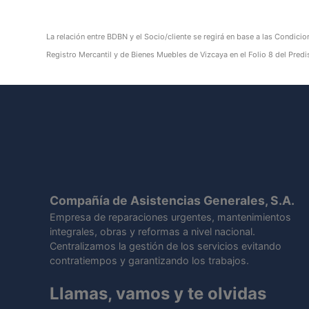
La relación entre BDBN y el Socio/cliente se regirá en base a las Condicio
Registro Mercantil y de Bienes Muebles de Vizcaya en el Folio 8 del Pr
Compañía de Asistencias Generales, S.A.
Empresa de reparaciones urgentes, mantenimientos
integrales, obras y reformas a nivel nacional.
Centralizamos la gestión de los servicios evitando
contratiempos y garantizando los trabajos.
Llamas, vamos y te olvidas