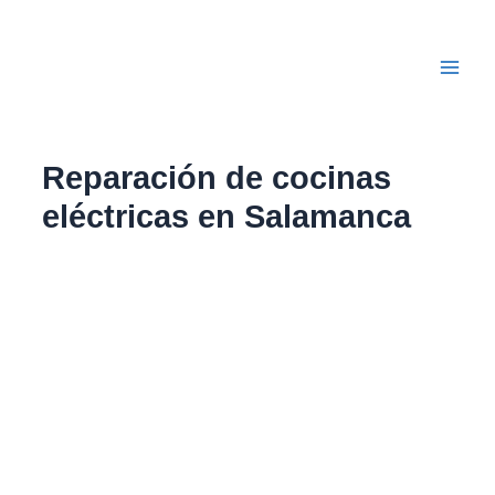
Ir
Main
al
Men
contenido
Reparación de cocinas
eléctricas en Salamanca