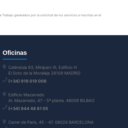
Trabajo generados por la solicitud de los servicios e inscritas en el
Oficinas
Caléndula 93, Miniparc III, Edificio H
El Soto de la Moraleja 28109 MADRID
(+34) 919 019 008
Edificio Mazarredo
Al. Mazarredo, 47 - 5ª planta. 48009 BILBAO
(+34) 944 48 81 05
Carrer de París, 45 - 47. 08029 BARCELONA