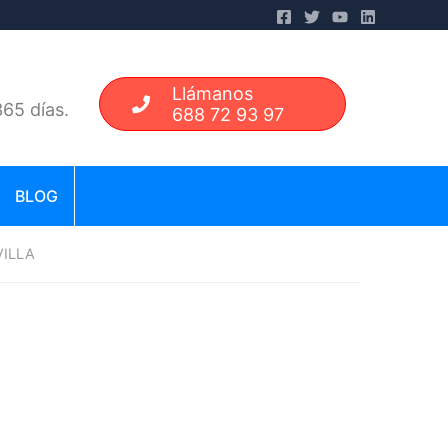
Llámanos
65 días.
688 72 93 97
BLOG
VILLA