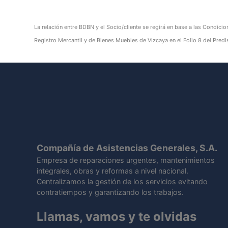
La relación entre BDBN y el Socio/cliente se regirá en base a las Condicio
Registro Mercantil y de Bienes Muebles de Vizcaya en el Folio 8 del Pr
Compañía de Asistencias Generales, S.A.
Empresa de reparaciones urgentes, mantenimientos
integrales, obras y reformas a nivel nacional.
Centralizamos la gestión de los servicios evitando
contratiempos y garantizando los trabajos.
Llamas, vamos y te olvidas