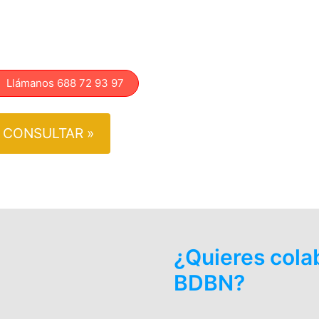
lámanos 688 72 93 97
CONSULTAR »
¿Quieres cola
BDBN?