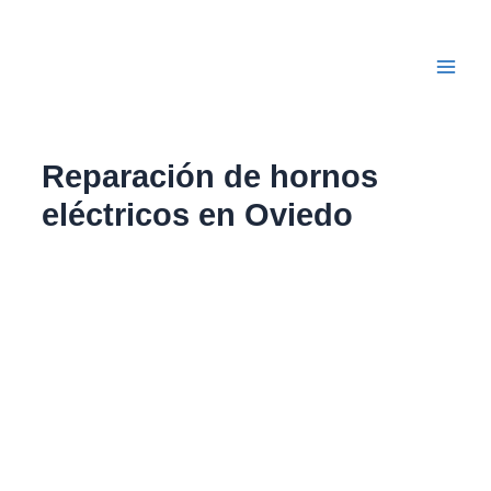
Ir
Main
al
Men
contenido
Reparación de hornos
eléctricos en Oviedo