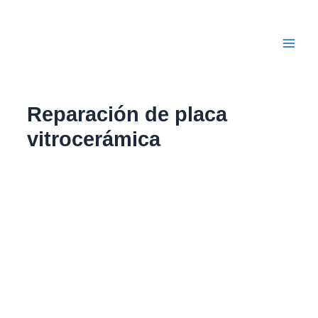
Ir
Main
al
Men
contenido
Reparación de placa
vitrocerámica