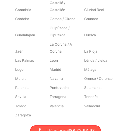
Castelló /
Cantabria
Castellón
Ciudad Real
Córdoba
Gerona / Girona
Granada
Guipúzcoa /
Guadalajara
Gipuzkoa
Huelva
La Coruña / A
Jaén
Coruña
La Rioja
Las Palmas
León
Lérida / Lleida
Lugo
Madrid
Málaga
Murcia
Navarra
Orense / Ourense
Palencia
Pontevedra
Salamanca
Sevilla
Tarragona
Tenerife
Toledo
Valencia
Valladolid
Zaragoza
Llámanos 688 72 93 97