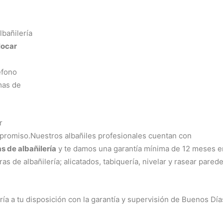
lbañilería
locar
éfono
mas de
r
promiso.Nuestros albañiles profesionales cuentan con
s de albañilería
y te damos una garantía mínima de 12 meses e
as de albañilería; alicatados, tabiquería, nivelar y rasear parede
ía a tu disposición con la garantía y supervisión de Buenos Día