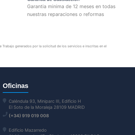
Garantia minima de 12 meses en todas
nuestras reparaciones o reformas
Trabajo generados por la solicitud de los servicios e inscritas en el
Oficinas
Caléndula 93, Miniparc III, Edificio H
El Soto de la Moraleja 28109 MADRID
(+34) 919 019 008
Edificio Mazarredo