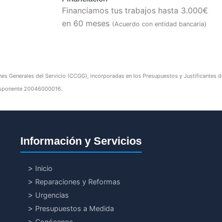
Financiamos tus trabajos hasta 3.000€
en 60 meses
(Acuerdo con entidad bancaria)
nes Generales del Servicio (CCGG), incorporadas en los Presupuestos y Justificantes de 
edisponente 20046000016.
Información y Servicios
Inicio
Reparaciones y Reformas
Urgencias
Presupuestos a Medida
Conócenos