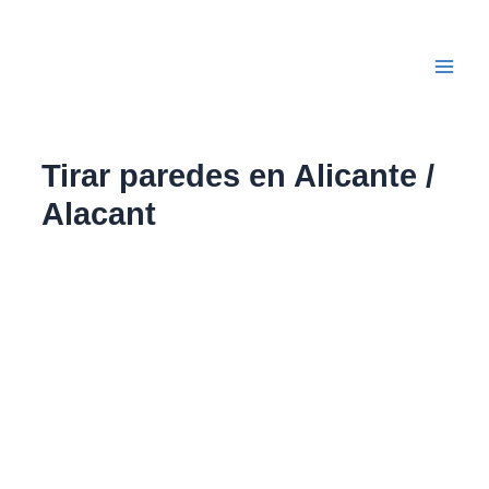
Ir
Main
al
Men
contenido
Tirar paredes en Alicante /
Alacant