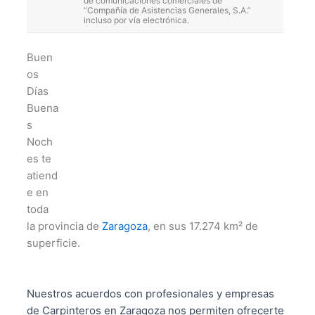
de comunicaciones comerciales de
“Compañía de Asistencias Generales, S.A.”
incluso por vía electrónica.
Buen
os
Días
Buena
s
Noch
es te
atiend
e en
toda
la provincia de
Zaragoza
, en sus 17.274 km² de
superficie.
Nuestros acuerdos con profesionales y empresas
de Carpinteros en Zaragoza nos permiten ofrecerte