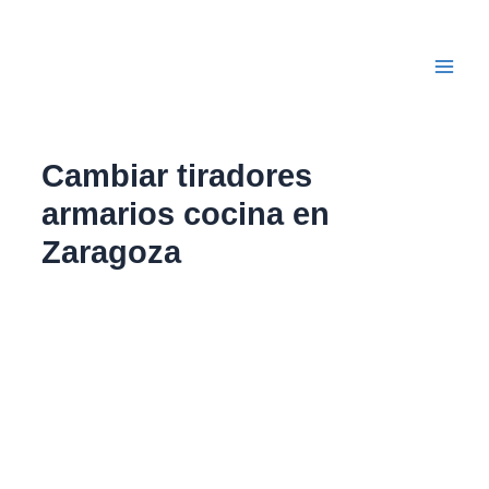
Ir
Main
al
Men
contenido
Cambiar tiradores
armarios cocina en
Zaragoza