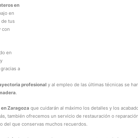
nteros en
bajo en
 de tus
y con
ido en
y
 gracias a
ayectoria profesional
y al empleo de las últimas técnicas se ha
 madera
.
a en Zaragoza
que cuidarán al máximo los detalles y los acabad
más, también ofrecemos un servicio de restauración o reparació
guo del que conservas muchos recuerdos.