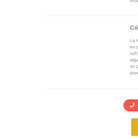
est
Có
La 
en 
suf
alg
en 
pued
L