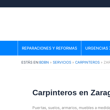
Ir
al
contenido
REPARACIONES Y REFORMAS
URGENCIAS 
BDBN
SERVICIOS
CARPINTEROS
ZA
Carpinteros en Zara
Puertas, suelos, armarios, muebles a medid