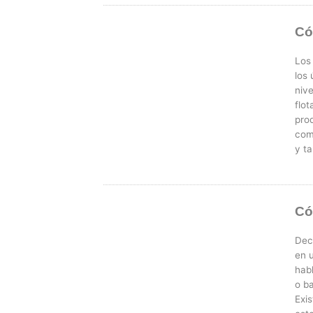
Có
Los
los 
nive
flot
pro
com
y ta
Có
Deca
en 
hab
o ba
Exi