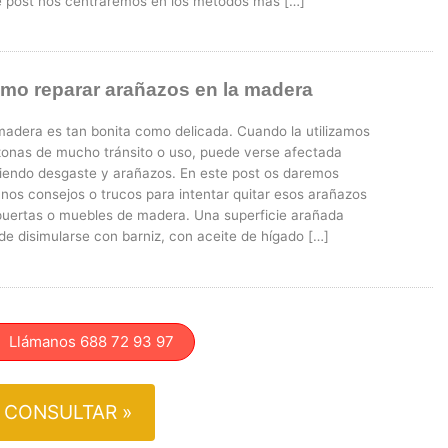
e post nos centraremos en los métodos más […]
mo reparar arañazos en la madera
madera es tan bonita como delicada. Cuando la utilizamos
zonas de mucho tránsito o uso, puede verse afectada
riendo desgaste y arañazos. En este post os daremos
unos consejos o trucos para intentar quitar esos arañazos
puertas o muebles de madera. Una superficie arañada
e disimularse con barniz, con aceite de hí­gado […]
lámanos 688 72 93 97
CONSULTAR »