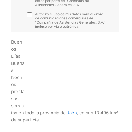
datos por parte de “Compañía de
Asistencias Generales, S.A.”.
Autorizo el uso de mis datos para el envío
de comunicaciones comerciales de
“Compañía de Asistencias Generales, S.A.”
incluso por vía electrónica.
Buen
os
Días
Buena
s
Noch
es
presta
sus
servic
ios en toda la provincia de
Jaén
, en sus 13.496 km²
de superficie.