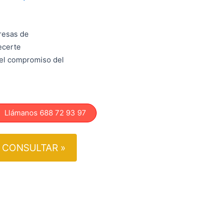
resas de
ecerte
 el compromiso del
lámanos 688 72 93 97
CONSULTAR »