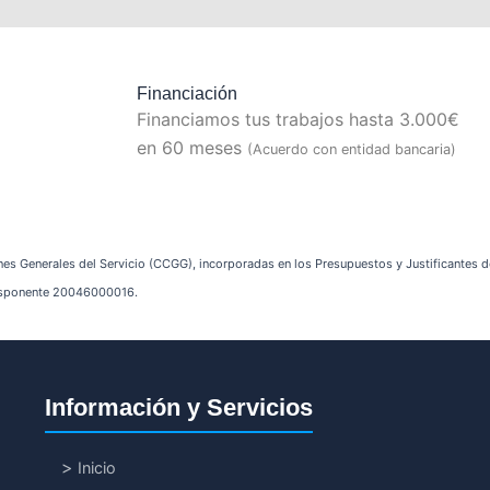
Financiación
Financiamos tus trabajos hasta 3.000€
en 60 meses
(Acuerdo con entidad bancaria)
nes Generales del Servicio (CCGG), incorporadas en los Presupuestos y Justificantes de 
edisponente 20046000016.
Información y Servicios
Inicio