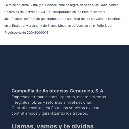
La relación entre BDBN y el Socio/cliente se regirá en base a las Condiciones
Generales del Servicio (CCGG), incorporadas en los Presupuestos y
Justificantes de Trabajo generados por la solicitud de los servicios e inscritas
en el Registro Mercantil y de Bienes Muebles de Vizcaya en el Folio 8 del
Predisponente 20046000016.
Compañía de Asistencias Generales, S.A.
Empresa de reparaciones urgentes, mantenimientos
integrales, obras y reformas a nivel nacional.
Centralizamos la gestión de los servicios evitando
contratiempos y garantizando los trabajos.
Llamas, vamos y te olvidas