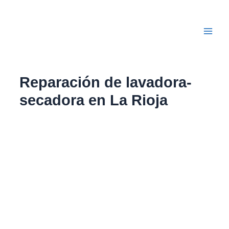
Ir
Main
al
Men
contenido
Reparación de lavadora-
secadora en La Rioja