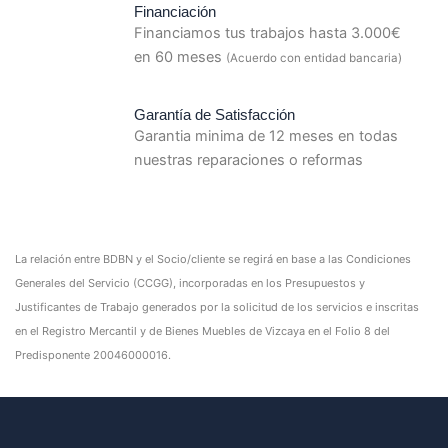
Financiación
Financiamos tus trabajos hasta 3.000€
en 60 meses
(Acuerdo con entidad bancaria)
Garantía de Satisfacción
Garantia minima de 12 meses en todas
nuestras reparaciones o reformas
La relación entre BDBN y el Socio/cliente se regirá en base a las Condiciones
Generales del Servicio (CCGG), incorporadas en los Presupuestos y
Justificantes de Trabajo generados por la solicitud de los servicios e inscritas
en el Registro Mercantil y de Bienes Muebles de Vizcaya en el Folio 8 del
Predisponente 20046000016.