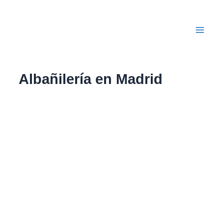
Ir
Main
al
Men
contenido
Albañilería en Madrid