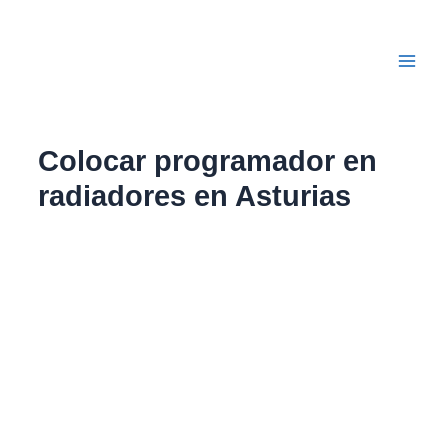
Ir
Main
al
Men
contenido
Colocar programador en
radiadores en Asturias