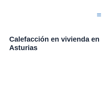
Ir
Main
al
Men
contenido
Calefacción en vivienda en
Asturias