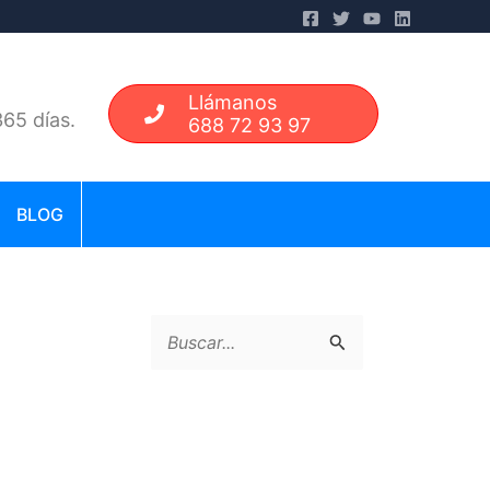
Llámanos
65 días.
688 72 93 97
BLOG
B
u
s
c
a