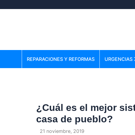
Ir
Navegación
al
de
contenido
entradas
REPARACIONES Y REFORMAS
URGENCIAS 
¿Cuál es el mejor si
casa de pueblo?
Por
/
21 noviembre, 2019