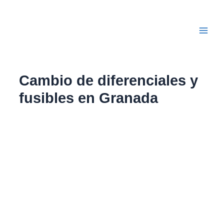
Ir
Main
al
Men
contenido
Cambio de diferenciales y
fusibles en Granada