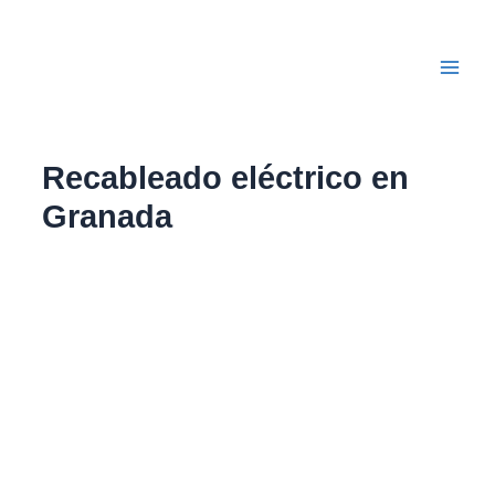
Ir
Main
al
Men
contenido
Recableado eléctrico en
Granada