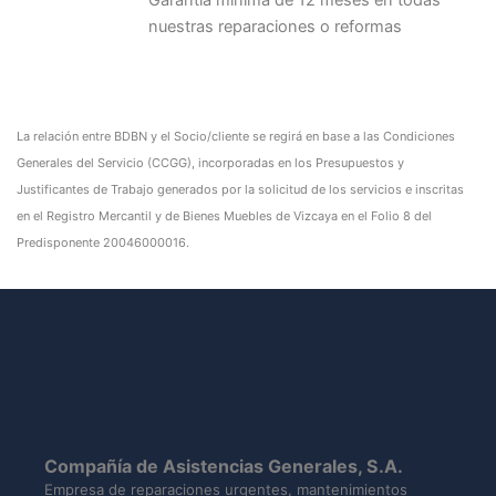
nuestras reparaciones o reformas
La relación entre BDBN y el Socio/cliente se regirá en base a las Condiciones
Generales del Servicio (CCGG), incorporadas en los Presupuestos y
Justificantes de Trabajo generados por la solicitud de los servicios e inscritas
en el Registro Mercantil y de Bienes Muebles de Vizcaya en el Folio 8 del
Predisponente 20046000016.
Compañía de Asistencias Generales, S.A.
Empresa de reparaciones urgentes, mantenimientos