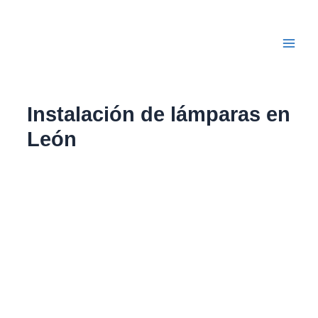
Ir
Main
al
Men
contenido
Instalación de lámparas en
León