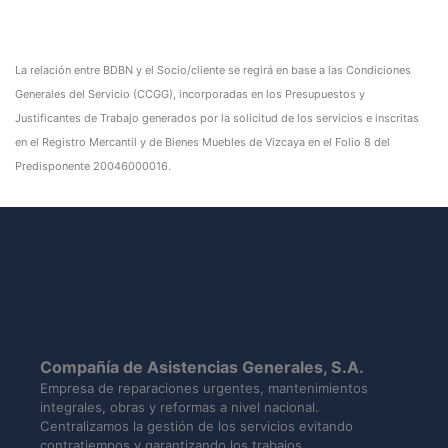
La relación entre BDBN y el Socio/cliente se regirá en base a las Condiciones
Generales del Servicio (CCGG), incorporadas en los Presupuestos y
Justificantes de Trabajo generados por la solicitud de los servicios e inscritas
en el Registro Mercantil y de Bienes Muebles de Vizcaya en el Folio 8 del
Predisponente 20046000016.
Compañía de Asistencias Generales, S.A.
Empresa de reparaciones urgentes, mantenimientos
integrales, obras y reformas a nivel nacional.
Centralizamos la gestión de los servicios evitando
contratiempos y garantizando los trabajos.