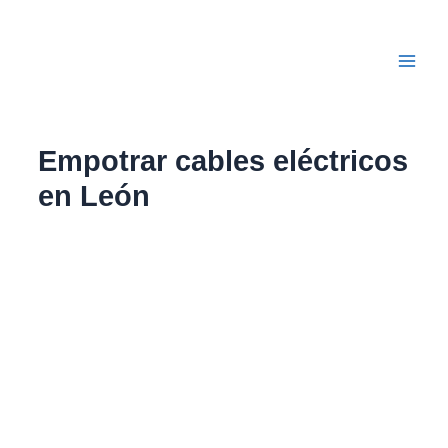
Ir
Main
al
Men
contenido
Empotrar cables eléctricos
en León