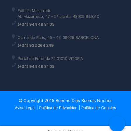
Edificio Mazarredo
Al. Mazarredo, 47 - 5ª planta. 48009 BILBAO
(+34) 944 48 81 05
Carrer de París, 45 - 47. 08029 BARCELONA
(+34) 932 264 249
Portal de Foronda 74 01010 VITORIA
(+34) 944 48 81 05
© Copyright 2015 Buenos Días Buenas Noches
|
|
Aviso Legal
Política de Privacidad
Política de Cookies