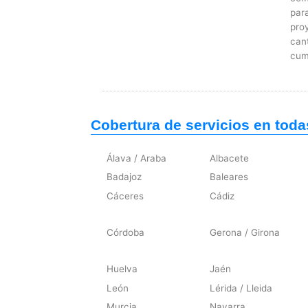
par
proy
cant
cum
Cobertura de servicios en toda
Álava / Araba
Albacete
Badajoz
Baleares
Cáceres
Cádiz
Córdoba
Gerona / Girona
Huelva
Jaén
León
Lérida / Lleida
Murcia
Navarra