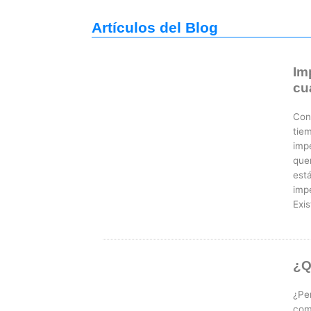
Artículos del Blog
Im
cu
Con 
tie
imp
que
est
imp
Exis
¿Q
¿Pe
com