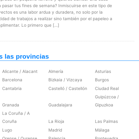
a pasar tus fines de semana? Inmiscuirse en este tipo de
ectos es una labor ardua y duradera, no solo por la
idad de trabajos a realizar sino también por el papeleo a
plimentar. Lo primero que […]
s las provincias
Alicante / Alacant
Almería
Asturias
Barcelona
Bizkaia / Vizcaya
Burgos
Cantabria
Castelló / Castellón
Ciudad Real
Guipúzcoa /
Granada
Guadalajara
Gipuzkoa
La Coruña / A
Coruña
La Rioja
Las Palmas
Lugo
Madrid
Málaga
Orense / Ourense
Palencia
Pontevedra