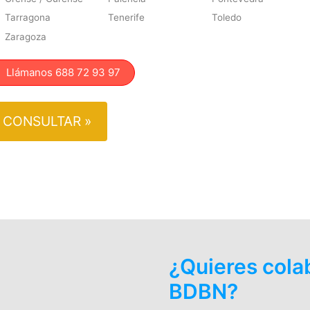
Tarragona
Tenerife
Toledo
Zaragoza
lámanos 688 72 93 97
CONSULTAR »
¿Quieres cola
BDBN?