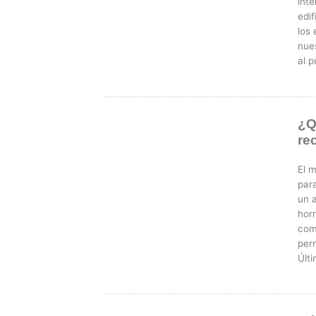
inte
edi
los 
nues
al p
¿Q
re
El 
par
un 
hor
com
perm
Últ