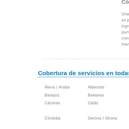
Có
Una 
es 
ing
punt
cons
man
Cobertura de servicios en toda
Álava / Araba
Albacete
Badajoz
Baleares
Cáceres
Cádiz
Córdoba
Gerona / Girona