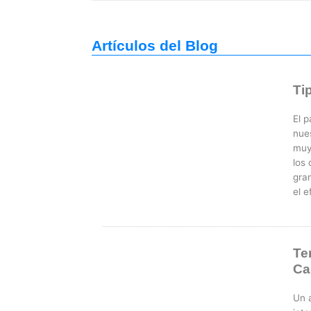
Artículos del Blog
Ti
El p
nue
muy
los 
gra
el 
Te
Ca
Un 