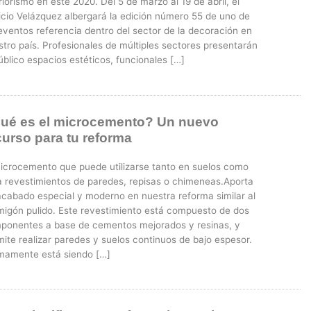
riorismo en este 2020. Del 5 de marzo al 19 de abril, el
ficio Velázquez albergará la edición número 55 de uno de
eventos referencia dentro del sector de la decoración en
tro país. Profesionales de múltiples sectores presentarán
úblico espacios estéticos, funcionales […]
ué es el microcemento? Un nuevo
curso para tu reforma
microcemento que puede utilizarse tanto en suelos como
a revestimientos de paredes, repisas o chimeneas.Aporta
acabado especial y moderno en nuestra reforma similar al
migón pulido. Este revestimiento está compuesto de dos
ponentes a base de cementos mejorados y resinas, y
ite realizar paredes y suelos continuos de bajo espesor.
imamente está siendo […]