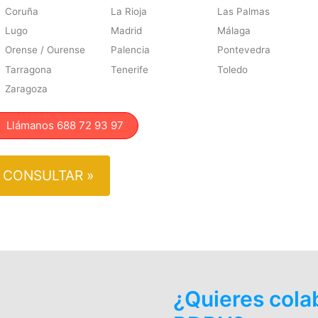
Coruña
La Rioja
Las Palmas
Lugo
Madrid
Málaga
Orense / Ourense
Palencia
Pontevedra
Tarragona
Tenerife
Toledo
Zaragoza
lámanos 688 72 93 97
CONSULTAR »
¿Quieres cola