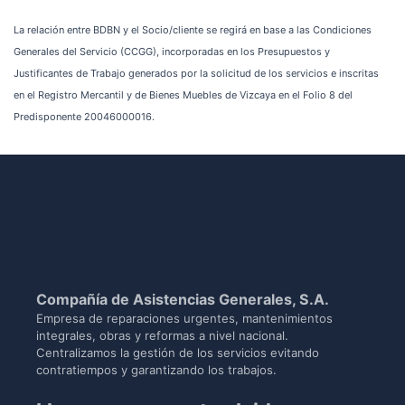
La relación entre BDBN y el Socio/cliente se regirá en base a las Condiciones
Generales del Servicio (CCGG), incorporadas en los Presupuestos y
Justificantes de Trabajo generados por la solicitud de los servicios e inscritas
en el Registro Mercantil y de Bienes Muebles de Vizcaya en el Folio 8 del
Predisponente 20046000016.
Compañía de Asistencias Generales, S.A.
Empresa de reparaciones urgentes, mantenimientos
integrales, obras y reformas a nivel nacional.
Centralizamos la gestión de los servicios evitando
contratiempos y garantizando los trabajos.