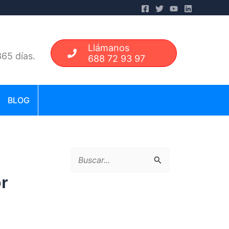
Llámanos
65 días.
688 72 93 97
BLOG
B
r
u
s
c
a