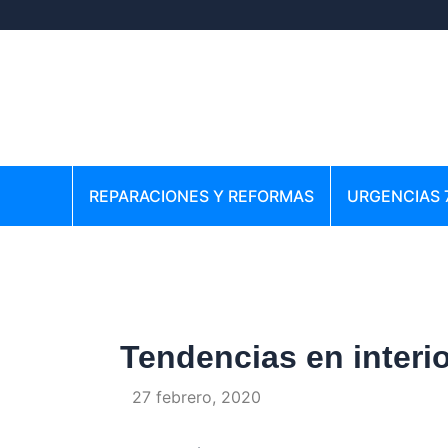
Ir
Navegación
al
de
contenido
entradas
REPARACIONES Y REFORMAS
URGENCIAS 
Tendencias en inter
Por
/
27 febrero, 2020