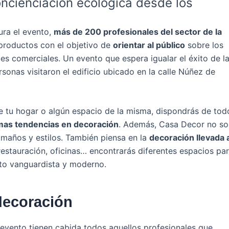
ncienciación ecológica desde los
ura el evento,
más de 200 profesionales del sector de la
productos con el objetivo de
orientar al público
sobre los
les comerciales. Un evento que espera igualar el éxito de l
sonas visitaron el edificio ubicado en la calle Núñez de
 tu hogar o algún espacio de la misma, dispondrás de tod
imas tendencias en decoración
. Además, Casa Decor no so
amaños y estilos. También piensa en la
decoración llevada 
 restauración, oficinas… encontrarás diferentes espacios pa
ato vanguardista y moderno.
decoración
vento tienen cabida todos aquellos profesionales que