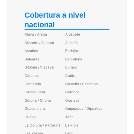
Cobertura a nivel
nacional
Álava / Araba
Albacete
Alicante / Alacant
Almería
Asturias
Badajoz
Baleares
Barcelona
Bizkaia / Vizcaya
Burgos
Cáceres
Cádiz
Cantabria
Castelló / Castellón
Ciudad Real
Córdoba
Gerona / Girona
Granada
Guadalajara
Guipúzcoa / Gipuzkoa
Huelva
Jaén
La Coruña / A Coruña
La Rioja
Las Palmas
León