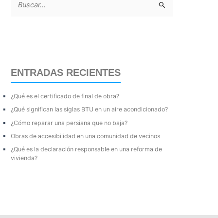
B
u
s
c
a
ENTRADAS RECIENTES
r
p
¿Qué es el certificado de final de obra?
o
¿Qué significan las siglas BTU en un aire acondicionado?
r
¿Cómo reparar una persiana que no baja?
:
Obras de accesibilidad en una comunidad de vecinos
¿Qué es la declaración responsable en una reforma de
vivienda?