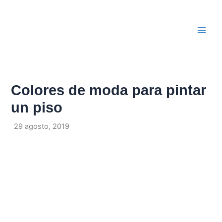
Ir
Navegación
Main
al
de
Men
contenido
entradas
Colores de moda para pintar
un piso
Por
/
29 agosto, 2019