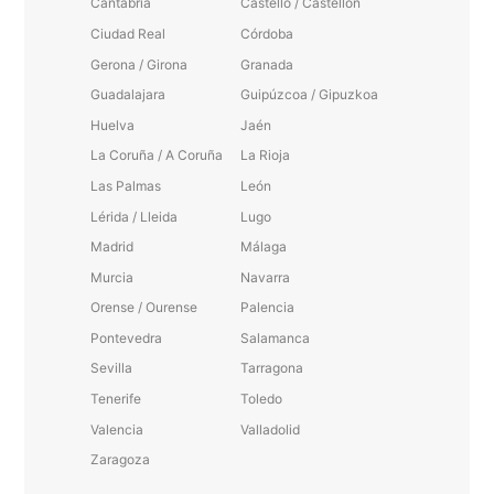
Cantabria
Castelló / Castellón
Ciudad Real
Córdoba
Gerona / Girona
Granada
Guadalajara
Guipúzcoa / Gipuzkoa
Huelva
Jaén
La Coruña / A Coruña
La Rioja
Las Palmas
León
Lérida / Lleida
Lugo
Madrid
Málaga
Murcia
Navarra
Orense / Ourense
Palencia
Pontevedra
Salamanca
Sevilla
Tarragona
Tenerife
Toledo
Valencia
Valladolid
Zaragoza