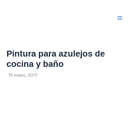
Ir
Navegación
Main
al
de
Men
contenido
entradas
Pintura para azulejos de
cocina y baño
Por
/
15 mayo, 2017