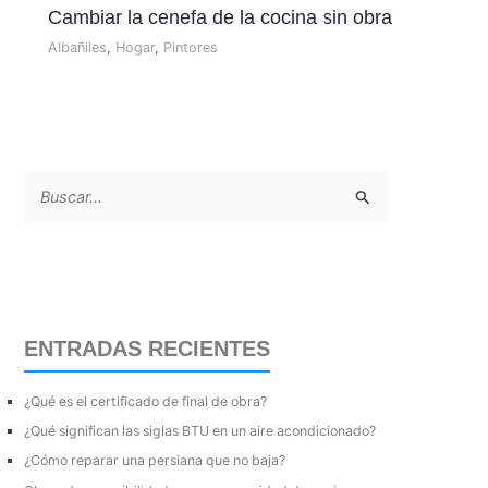
Cambiar la cenefa de la cocina sin obra
Albañiles
,
Hogar
,
Pintores
B
u
s
c
a
ENTRADAS RECIENTES
r
p
¿Qué es el certificado de final de obra?
o
¿Qué significan las siglas BTU en un aire acondicionado?
r
¿Cómo reparar una persiana que no baja?
: