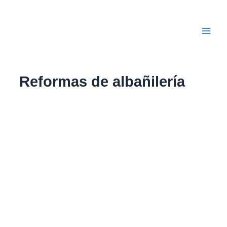
Ir
Main
al
Men
contenido
Reformas de albañilería