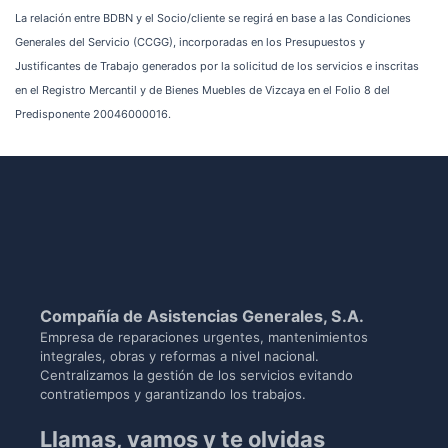
La relación entre BDBN y el Socio/cliente se regirá en base a las Condiciones
Generales del Servicio (CCGG), incorporadas en los Presupuestos y
Justificantes de Trabajo generados por la solicitud de los servicios e inscritas
en el Registro Mercantil y de Bienes Muebles de Vizcaya en el Folio 8 del
Predisponente 20046000016.
Compañía de Asistencias Generales, S.A.
Empresa de reparaciones urgentes, mantenimientos
integrales, obras y reformas a nivel nacional.
Centralizamos la gestión de los servicios evitando
contratiempos y garantizando los trabajos.
Llamas, vamos y te olvidas