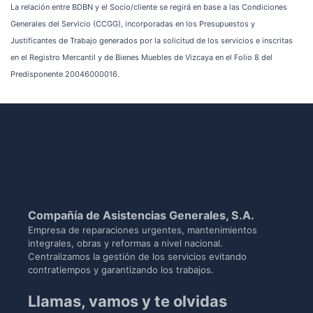
La relación entre BDBN y el Socio/cliente se regirá en base a las Condiciones
Generales del Servicio (CCGG), incorporadas en los Presupuestos y
Justificantes de Trabajo generados por la solicitud de los servicios e inscritas
en el Registro Mercantil y de Bienes Muebles de Vizcaya en el Folio 8 del
Predisponente 20046000016.
Compañía de Asistencias Generales, S.A.
Empresa de reparaciones urgentes, mantenimientos
integrales, obras y reformas a nivel nacional.
Centralizamos la gestión de los servicios evitando
contratiempos y garantizando los trabajos.
Llamas, vamos y te olvidas