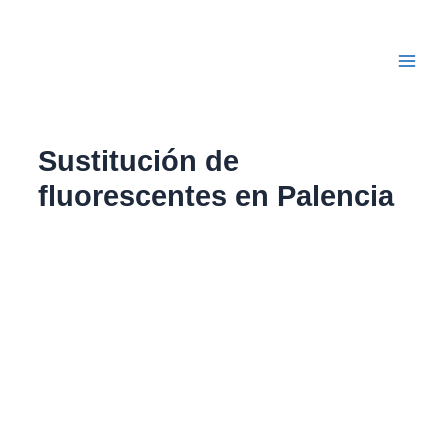
Ir
Main
al
Men
contenido
Sustitución de
fluorescentes en Palencia