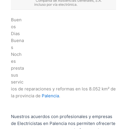
“Compañía de Asistencias Generales, S.A.”
incluso por vía electrónica.
Buen
os
Dias
Buena
s
Noch
es
presta
sus
servic
ios de reparaciones y reformas en los 8.052 km² de
la provincia de
Palencia
.
Nuestros acuerdos con profesionales y empresas
de Electricistas en Palencia nos permiten ofrecerte