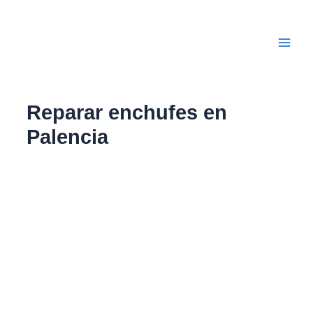
Ir
Main
al
Men
contenido
Reparar enchufes en
Palencia