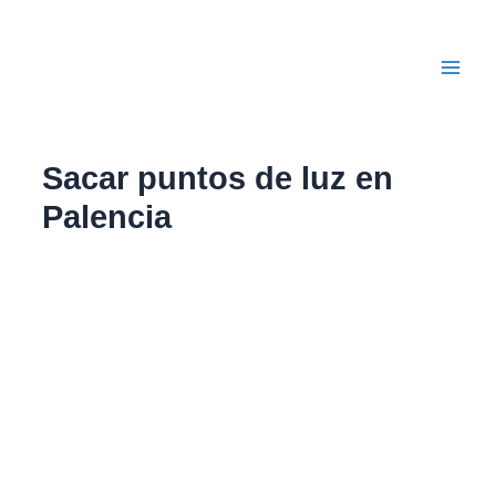
Ir
Main
al
Men
contenido
Sacar puntos de luz en
Palencia