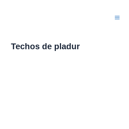
Ir
Main
al
Men
contenido
Techos de pladur