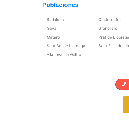
Poblaciones
Badalona
Castelldefels
Gavà
Granollers
Mataró
Prat de Llobrega
Sant Boi de Llobregat
Sant Feliu de Ll
Vilanova i la Geltrú
L