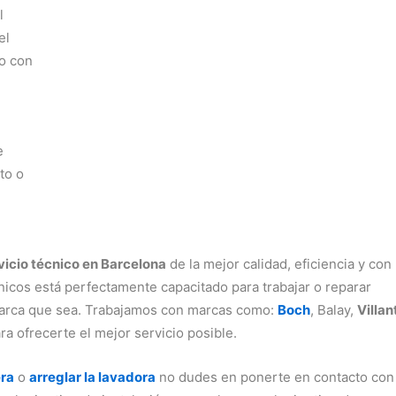
l
el
o con
e
to o
vicio técnico en Barcelona
de la mejor calidad, eficiencia y con 
nicos está perfectamente capacitado para trabajar o reparar
 marca que sea. Trabajamos con marcas como:
Boch
, Balay,
Villan
a ofrecerte el mejor servicio posible.
era
o
arreglar la lavadora
no dudes en ponerte en contacto con