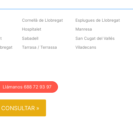
Cornellà de Llobregat
Esplugues de Llobregat
Hospitalet
Manresa
t
Sabadell
San Cugat del Vallés
obregat
Tarrasa / Terrassa
Viladecans
lámanos 688 72 93 97
CONSULTAR »