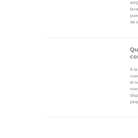
emp
lav
pue
de l
Qu
co
A l
cue
el 
nues
dis
peq