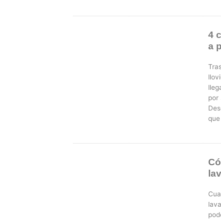
4 
a 
Tra
llov
lle
por
Des
que
Có
la
Cua
lava
pod