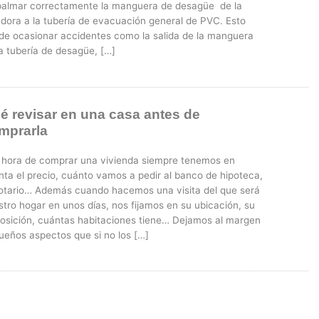
almar correctamente la manguera de desagüe de la
adora a la tubería de evacuación general de PVC. Esto
de ocasionar accidentes como la salida de la manguera
a tubería de desagüe, […]
é revisar en una casa antes de
mprarla
a hora de comprar una vivienda siempre tenemos en
nta el precio, cuánto vamos a pedir al banco de hipoteca,
notario… Además cuando hacemos una visita del que será
tro hogar en unos días, nos fijamos en su ubicación, su
posición, cuántas habitaciones tiene… Dejamos al margen
ueños aspectos que si no los […]