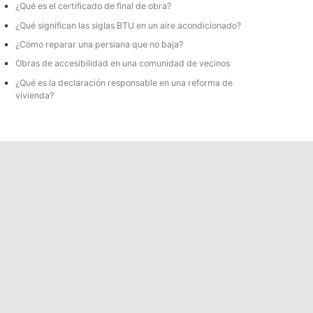
¿Qué es el certificado de final de obra?
a
¿Qué significan las siglas BTU en un aire acondicionado?
r
¿Cómo reparar una persiana que no baja?
p
Obras de accesibilidad en una comunidad de vecinos
o
¿Qué es la declaración responsable en una reforma de
r
vivienda?
: