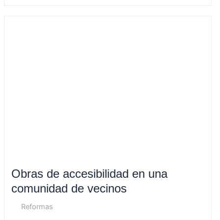
Obras
de
accesibilidad
en
una
comunidad
de
vecinos
Obras de accesibilidad en una
comunidad de vecinos
Reformas