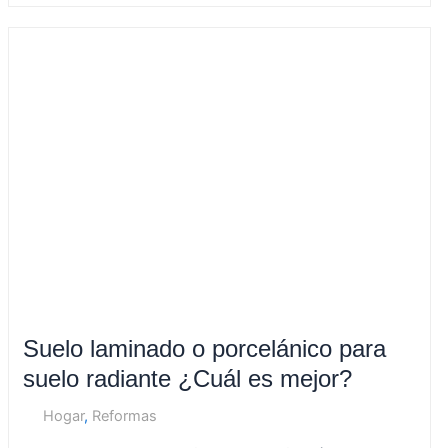
Suelo
laminado
o
porcelánico
para
suelo
radiante
¿Cuál
es
mejor?
Suelo laminado o porcelánico para
suelo radiante ¿Cuál es mejor?
Hogar
,
Reformas