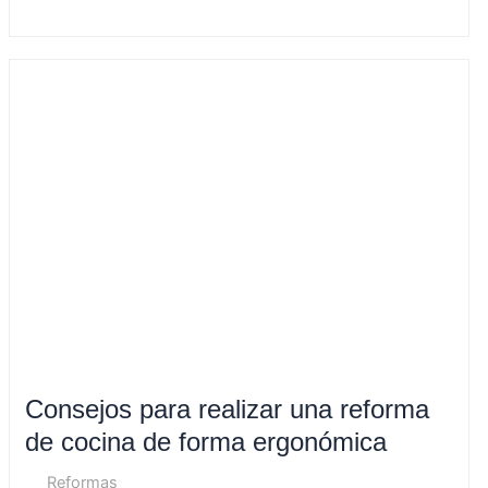
Consejos
para
realizar
una
reforma
de
cocina
de
forma
ergonómica
Consejos para realizar una reforma
de cocina de forma ergonómica
Reformas