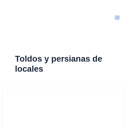
Ir
Main
al
Men
contenido
Toldos y persianas de
locales
Persianas
enrollables
de
aluminio
extrusionado