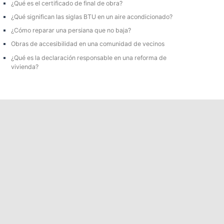
¿Qué es el certificado de final de obra?
a
¿Qué significan las siglas BTU en un aire acondicionado?
r
¿Cómo reparar una persiana que no baja?
p
Obras de accesibilidad en una comunidad de vecinos
o
¿Qué es la declaración responsable en una reforma de
r
vivienda?
: