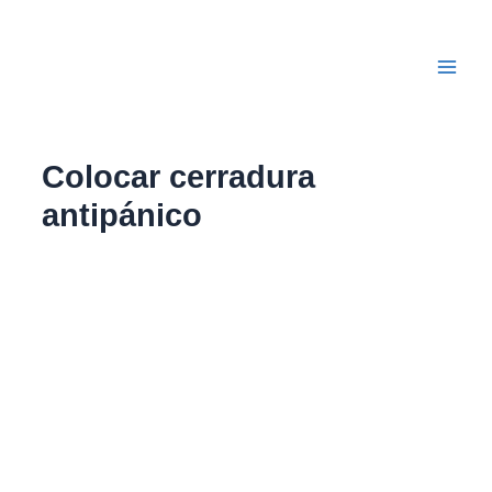
Ir
Main
al
Men
contenido
Colocar cerradura
antipánico