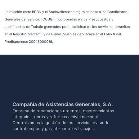
La relación entre BDBN y el Socio/cliente se regirá en base a las Condiciones
Generales del Servicio (CCGG), incorporadas en los Presupuestos y
Justificantes de Trabajo generados por la solicitud de los servicios e inscritas
en el Registro Mercantil y de Bienes Muebles de Vizcaya en el Folio 8 del
Predisponente 20046000016.
Compañía de Asistencias Generales, S.A.
Empresa de reparaciones urgentes, mantenimientos
integrales, obras y reformas a nivel nacional.
Centralizamos la gestión de los servicios evitando
contratiempos y garantizando los trabajos.