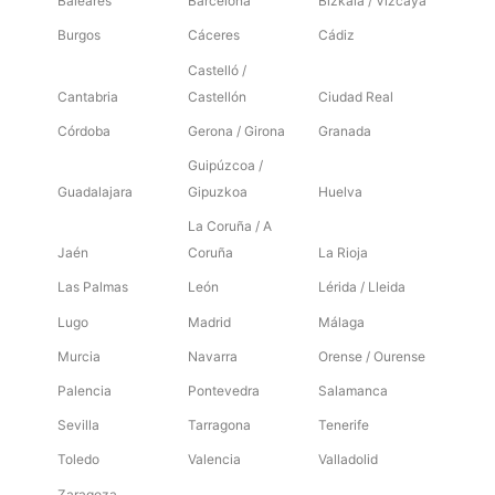
Baleares
Barcelona
Bizkaia / Vizcaya
Burgos
Cáceres
Cádiz
Castelló /
Cantabria
Castellón
Ciudad Real
Córdoba
Gerona / Girona
Granada
Guipúzcoa /
Guadalajara
Gipuzkoa
Huelva
La Coruña / A
Jaén
Coruña
La Rioja
Las Palmas
León
Lérida / Lleida
Lugo
Madrid
Málaga
Murcia
Navarra
Orense / Ourense
Palencia
Pontevedra
Salamanca
Sevilla
Tarragona
Tenerife
Toledo
Valencia
Valladolid
Zaragoza